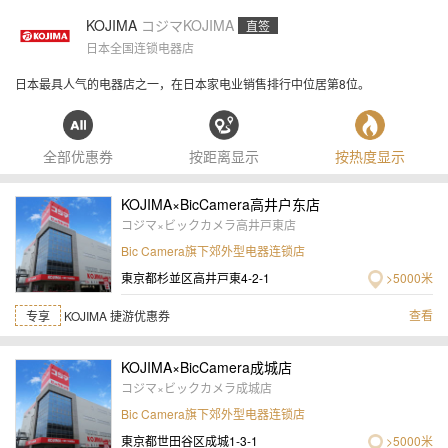
KOJIMA
コジマ
KOJIMA
直签
日本全国连锁电器店
日本最具人气的电器店之一，在日本家电业销售排行中位居第8位。
全部优惠券
按距离显示
按热度显示
KOJIMA×BicCamera高井户东店
コジマ×ビックカメラ高井戸東店
Bic Camera旗下郊外型电器连锁店
東京都杉並区高井戸東4-2-1
>5000米
查看
专享
KOJIMA 捷游优惠券
KOJIMA×BicCamera成城店
コジマ×ビックカメラ成城店
Bic Camera旗下郊外型电器连锁店
東京都世田谷区成城1-3-1
>5000米