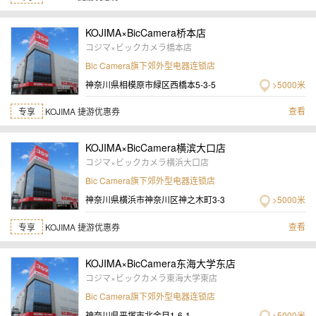
KOJIMA×BicCamera桥本店
コジマ×ビックカメラ橋本店
Bic Camera旗下郊外型电器连锁店
神奈川県相模原市緑区西橋本5-3-5
>5000米
查看
专享
KOJIMA 捷游优惠券
KOJIMA×BicCamera横滨大口店
コジマ×ビックカメラ横浜大口店
Bic Camera旗下郊外型电器连锁店
神奈川県横浜市神奈川区神之木町3-3
>5000米
查看
专享
KOJIMA 捷游优惠券
KOJIMA×BicCamera东海大学东店
コジマ×ビックカメラ東海大学東店
Bic Camera旗下郊外型电器连锁店
神奈川県平塚市北金目1-6-1
>5000米