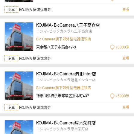
查看
专享
KOJIMA 捷游优惠券
KOJIMA×BicCamera八王子高仓店
コジマ×ビックカメラ八王子高倉店
Bic Camera旗下郊外型电器连锁店
東京都八王子市高倉49-3
>5000米
查看
专享
KOJIMA 捷游优惠券
KOJIMA×BicCamera港北Inter店
コジマ×ビックカメラ港北インター店
Bic Camera旗下郊外型电器连锁店
神奈川県横浜市都筑区折本町437
>5000米
查看
专享
KOJIMA 捷游优惠券
KOJIMA×BicCamera厚木荣町店
コジマ×ビックカメラ厚木栄町店