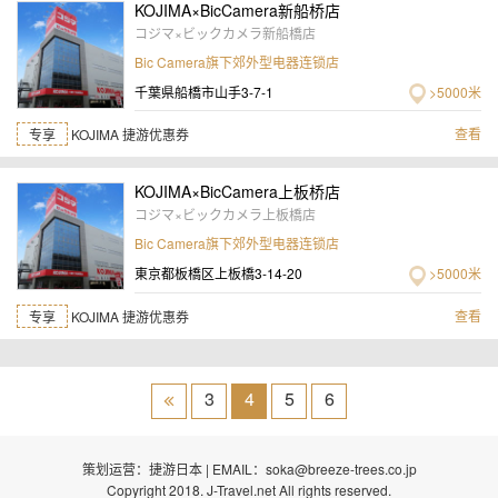
KOJIMA×BicCamera新船桥店
コジマ×ビックカメラ新船橋店
Bic Camera旗下郊外型电器连锁店
千葉県船橋市山手3-7-1
>5000米
查看
专享
KOJIMA 捷游优惠券
KOJIMA×BicCamera上板桥店
コジマ×ビックカメラ上板橋店
Bic Camera旗下郊外型电器连锁店
東京都板橋区上板橋3-14-20
>5000米
查看
专享
KOJIMA 捷游优惠券
3
4
5
6
策划运营：捷游日本 | EMAIL：soka@breeze-trees.co.jp
Copyright 2018. J-Travel.net All rights reserved.