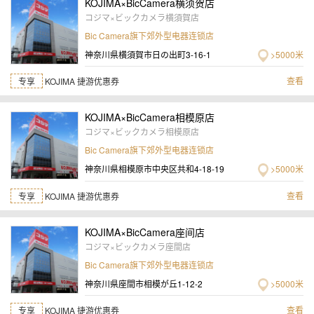
KOJIMA×BicCamera横须贺店
コジマ×ビックカメラ横須賀店
Bic Camera旗下郊外型电器连锁店
神奈川県横須賀市日の出町3-16-1
>5000米
查看
专享
KOJIMA 捷游优惠券
KOJIMA×BicCamera相模原店
コジマ×ビックカメラ相模原店
Bic Camera旗下郊外型电器连锁店
神奈川県相模原市中央区共和4-18-19
>5000米
查看
专享
KOJIMA 捷游优惠券
KOJIMA×BicCamera座间店
コジマ×ビックカメラ座間店
Bic Camera旗下郊外型电器连锁店
神奈川県座間市相模が丘1-12-2
>5000米
查看
专享
KOJIMA 捷游优惠券