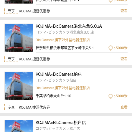
查看
专享
KOJIMA 捷游优惠券
KOJIMA×BicCamera港北东急S.C.店
コジマ×ビックカメラ港北東急S.C.店
Bic Camera旗下郊外型电器连锁店
神奈川県横浜市都筑区茅ヶ崎中央5-1
>5000米
查看
专享
KOJIMA 捷游优惠券
KOJIMA×BicCamera柏店
コジマ×ビックカメラ柏店
Bic Camera旗下郊外型电器连锁店
千葉県柏市大山台1-10
>5000米
查看
专享
KOJIMA 捷游优惠券
KOJIMA×BicCamera松户店
コジマ×ビックカメラ松戸店