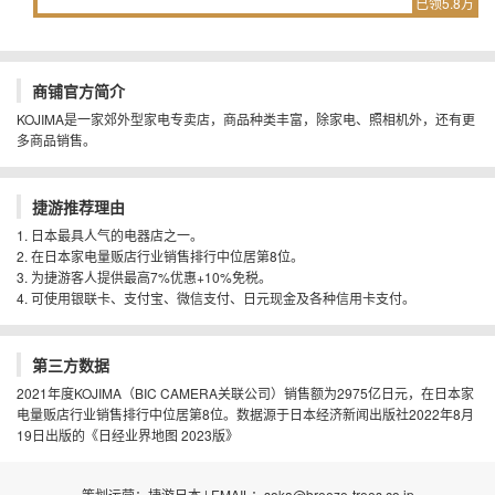
已领5.8万
商铺官方简介
KOJIMA是一家郊外型家电专卖店，商品种类丰富，除家电、照相机外，还有更
多商品销售。
捷游推荐理由
1. 日本最具人气的电器店之一。
2. 在日本家电量贩店行业销售排行中位居第8位。
3. 为捷游客人提供最高7%优惠+10%免税。
4. 可使用银联卡、支付宝、微信支付、日元现金及各种信用卡支付。
第三方数据
2021年度KOJIMA（BIC CAMERA关联公司）销售额为2975亿日元，在日本家
电量贩店行业销售排行中位居第8位。数据源于日本经济新闻出版社2022年8月
19日出版的《日经业界地图 2023版》
策划运营：捷游日本 | EMAIL：soka@breeze-trees.co.jp