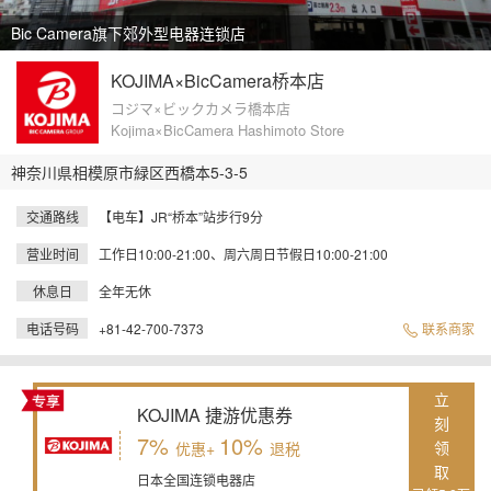
Bic Camera旗下郊外型电器连锁店
KOJIMA×BicCamera桥本店
コジマ×ビックカメラ橋本店
Kojima×BicCamera Hashimoto Store
神奈川県相模原市緑区西橋本5-3-5
交通路线
【电车】JR“桥本”站步行9分
营业时间
工作日10:00-21:00、周六周日节假日10:00-21:00
休息日
全年无休
电话号码
+81-42-700-7373
联系商家
立
KOJIMA 捷游优惠券
刻
7%
10%
领
优惠+
退税
取
日本全国连锁电器店