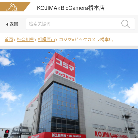
KOJIMA×BicCamera桥本店
返回
首页
>
神奈川県
>
相模原市
> コジマ×ビックカメラ橋本店