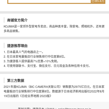
已领5.8万
商铺官方简介
KOJIMA是一家郊外型家电专卖店，商品种类丰富，除家电、照相机外，还有更
多商品销售。
捷游推荐理由
1. 日本最具人气的电器店之一。
2. 在日本家电量贩店行业销售排行中位居第8位。
3. 为捷游客人提供最高7%优惠+10%免税。
4. 可使用银联卡、支付宝、微信支付、日元现金及各种信用卡支付。
第三方数据
2021年度KOJIMA（BIC CAMERA关联公司）销售额为2975亿日元，在日本家
电量贩店行业销售排行中位居第8位。数据源于日本经济新闻出版社2022年8月
19日出版的《日经业界地图 2023版》
策划运营：捷游日本 | EMAIL：soka@breeze-trees.co.jp