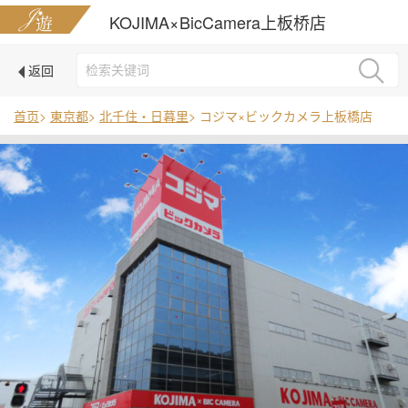
KOJIMA×BicCamera上板桥店
返回
首页
>
東京都
>
北千住・日暮里
> コジマ×ビックカメラ上板橋店