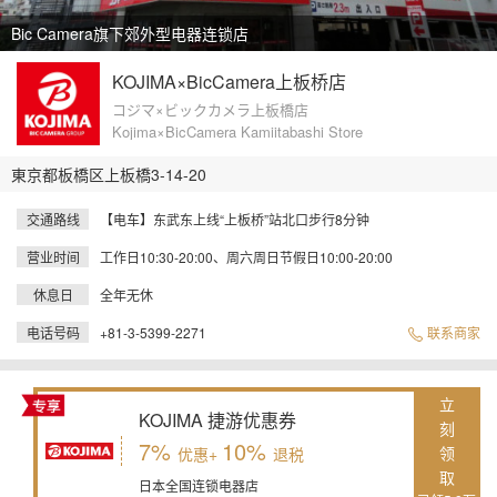
Bic Camera旗下郊外型电器连锁店
KOJIMA×BicCamera上板桥店
コジマ×ビックカメラ上板橋店
Kojima×BicCamera Kamiitabashi Store
東京都板橋区上板橋3-14-20
交通路线
【电车】东武东上线“上板桥”站北口步行8分钟
营业时间
工作日10:30-20:00、周六周日节假日10:00-20:00
休息日
全年无休
电话号码
+81-3-5399-2271
联系商家
立
KOJIMA 捷游优惠券
刻
7%
10%
领
优惠+
退税
取
日本全国连锁电器店