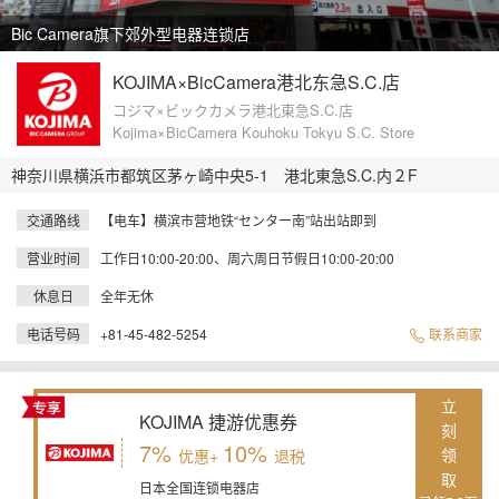
Bic Camera旗下郊外型电器连锁店
KOJIMA×BicCamera港北东急S.C.店
コジマ×ビックカメラ港北東急S.C.店
Kojima×BicCamera Kouhoku Tokyu S.C. Store
神奈川県横浜市都筑区茅ヶ崎中央5-1 港北東急S.C.内２F
交通路线
【电车】横滨市营地铁“センター南”站出站即到
营业时间
工作日10:00-20:00、周六周日节假日10:00-20:00
休息日
全年无休
电话号码
+81-45-482-5254
联系商家
立
KOJIMA 捷游优惠券
刻
7%
10%
领
优惠+
退税
取
日本全国连锁电器店