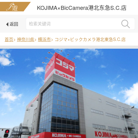
KOJIMA×BicCamera港北东急S.C.店
返回
首页
>
神奈川県
>
横浜市
> コジマ×ビックカメラ港北東急S.C.店