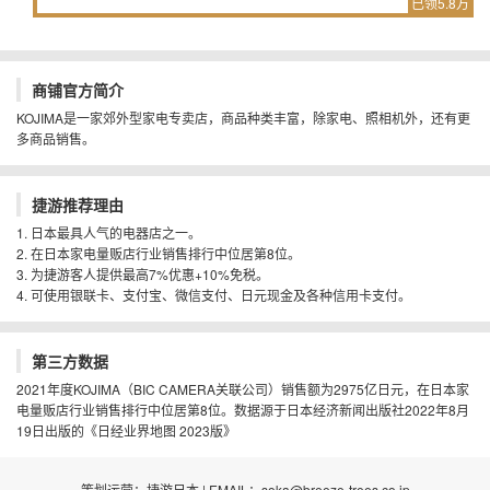
已领5.8万
商铺官方简介
KOJIMA是一家郊外型家电专卖店，商品种类丰富，除家电、照相机外，还有更
多商品销售。
捷游推荐理由
1. 日本最具人气的电器店之一。
2. 在日本家电量贩店行业销售排行中位居第8位。
3. 为捷游客人提供最高7%优惠+10%免税。
4. 可使用银联卡、支付宝、微信支付、日元现金及各种信用卡支付。
第三方数据
2021年度KOJIMA（BIC CAMERA关联公司）销售额为2975亿日元，在日本家
电量贩店行业销售排行中位居第8位。数据源于日本经济新闻出版社2022年8月
19日出版的《日经业界地图 2023版》
策划运营：捷游日本 | EMAIL：soka@breeze-trees.co.jp