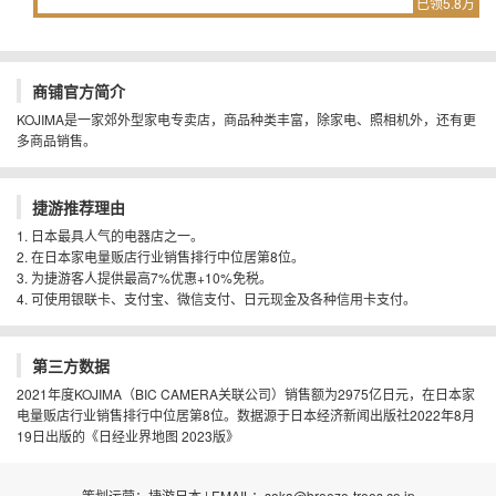
已领5.8万
商铺官方简介
KOJIMA是一家郊外型家电专卖店，商品种类丰富，除家电、照相机外，还有更
多商品销售。
捷游推荐理由
1. 日本最具人气的电器店之一。
2. 在日本家电量贩店行业销售排行中位居第8位。
3. 为捷游客人提供最高7%优惠+10%免税。
4. 可使用银联卡、支付宝、微信支付、日元现金及各种信用卡支付。
第三方数据
2021年度KOJIMA（BIC CAMERA关联公司）销售额为2975亿日元，在日本家
电量贩店行业销售排行中位居第8位。数据源于日本经济新闻出版社2022年8月
19日出版的《日经业界地图 2023版》
策划运营：捷游日本 | EMAIL：soka@breeze-trees.co.jp