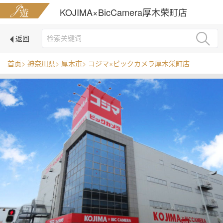
KOJIMA×BicCamera厚木荣町店
返回
首页
>
神奈川県
>
厚木市
> コジマ×ビックカメラ厚木栄町店