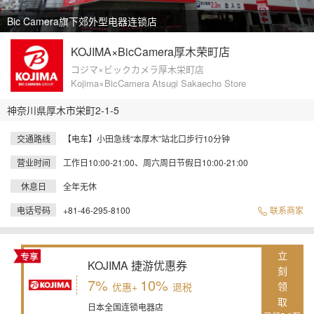
Bic Camera旗下郊外型电器连锁店
KOJIMA×BicCamera厚木荣町店
コジマ×ビックカメラ厚木栄町店
Kojima×BicCamera Atsugi Sakaecho Store
神奈川県厚木市栄町2-1-5
交通路线
【电车】小田急线“本厚木”站北口步行10分钟
营业时间
工作日10:00-21:00、周六周日节假日10:00-21:00
休息日
全年无休
电话号码
+81-46-295-8100
联系商家
立
KOJIMA 捷游优惠券
刻
7%
10%
领
优惠+
退税
取
日本全国连锁电器店