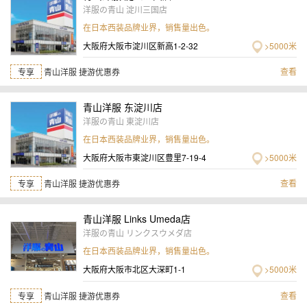
洋服の青山 淀川三国店
在日本西装品牌业界，销售量出色。
大阪府大阪市淀川区新高1-2-32
>5000米
查看
专享
青山洋服 捷游优惠券
青山洋服 东淀川店
洋服の青山 東淀川店
在日本西装品牌业界，销售量出色。
大阪府大阪市東淀川区豊里7-19-4
>5000米
查看
专享
青山洋服 捷游优惠券
青山洋服 Links Umeda店
洋服の青山 リンクスウメダ店
在日本西装品牌业界，销售量出色。
大阪府大阪市北区大深町1-1
>5000米
查看
专享
青山洋服 捷游优惠券