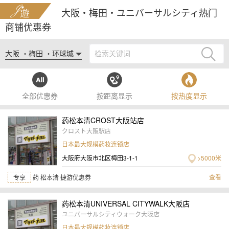
大阪・梅田・ユニバーサルシティ热门
商铺优惠券
大阪 ・梅田 ・环球城
全部优惠券
按距离显示
按热度显示
药松本清CROST大阪站店
クロスト大阪駅店
日本最大规模药妆连锁店
大阪府大阪市北区梅田3-1-1
>5000米
查看
专享
药 松本清 捷游优惠券
药松本清UNIVERSAL CITYWALK大阪店
ユニバーサルシティウォーク大阪店
日本最大规模药妆连锁店