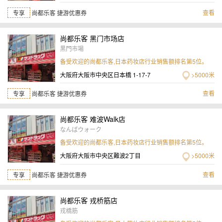
查看
专享
尚都乐客 捷游优惠券
尚都乐客 黑门市场店
黒門市場
备受欢迎的尚都乐客,日本药妆店行业销售额排名第5位。
大阪府大阪市中央区日本橋 1-17-7
>5000米
查看
专享
尚都乐客 捷游优惠券
尚都乐客 难波Walk店
なんばウォーク
备受欢迎的尚都乐客,日本药妆店行业销售额排名第5位。
大阪府大阪市中央区難波2丁目
>5000米
查看
专享
尚都乐客 捷游优惠券
尚都乐客 戎桥筋店
戎橋筋