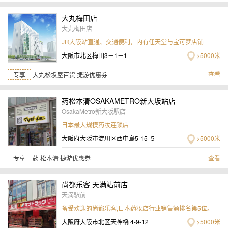
大丸梅田店
大丸梅田店
JR大阪站直通、交通便利，内有任天堂与宝可梦店铺
大阪市北区梅田3－1－1
>5000米
查看
专享
大丸松坂屋百货 捷游优惠券
药松本清OSAKAMETRO新大坂站店
OsakaMetro新大阪駅店
日本最大规模药妆连锁店
大阪府大阪市淀川区西中島5-15-５
>5000米
查看
专享
药 松本清 捷游优惠券
尚都乐客 天满站前店
天満駅前
备受欢迎的尚都乐客,日本药妆店行业销售额排名第5位。
大阪府大阪市北区天神橋 4-9-12
>5000米