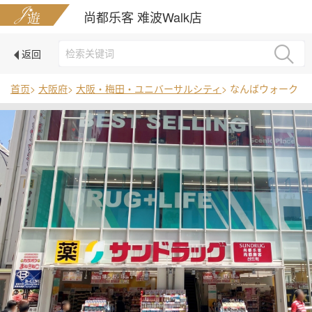
尚都乐客 难波Walk店
返回
首页
>
大阪府
>
大阪・梅田・ユニバーサルシティ
> なんばウォーク