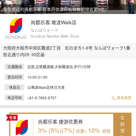
备受欢迎的尚都乐客,日本药妆店行业销售额排名第5位。
尚都乐客 难波Walk店
なんばウォーク
Sundrug Namba Walk Store
大阪府大阪市中央区難波2丁目 虹のまち1-6号 なんばウォーク1番
街北通り内29･30区画
交通路线
近鉄,近鉄難波線,大阪難波站,步行1分钟
营业时间
10:00-21:00
休息日
以难波Walk定休日为准
电话号码
+81-6-7662-9757
联系商家
立
尚都乐客 捷游优惠券
刻
3% (5%)(7%)
10%
领
优惠+
退税