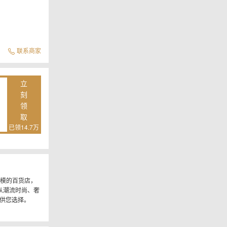
联系商家
立
刻
领
取
已领14.7万
规模的百货店，
从潮流时尚、奢
供您选择。