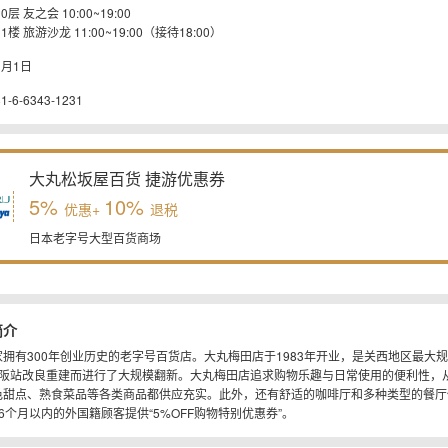
10层 友之会 10:00~19:00
11楼 旅游沙龙 11:00~19:00（接待18:00）
1月1日
81-6-6343-1231
大丸松坂屋百货 捷游优惠券
5%
10%
优惠+
退税
日本老字号大型百货商场
简介
拥有300年创业历史的老字号百货店。大丸梅田店于1983年开业，是关西地区最大
R大阪站改良重建而进行了大规模翻新。大丸梅田店追求购物乐趣与日常使用的便利性，
色甜点、熟食菜品等各类商品都供应充实。此外，还有舒适的咖啡厅和多种类型的餐厅
6个月以内的外国籍顾客提供“5%OFF购物特别优惠券”。