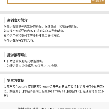
已领0.4万
商铺官方简介
尚都乐客提供种类繁多的药品、保健食品、化妆品和食品。
如果找不到想要的商品,可随时向店员寻求帮助。
支持信用卡和支付宝等多种非现金支付方式。
尚都乐客期待您的光临。
捷游推荐理由
1. 日本备受欢迎的药妆连锁店。
2. 为捷游客人提供最高7%优惠+10%免税。
第三方数据
尚都乐客在2022年度销售额为6904亿日元,在日本药妆行业销售排行中位居第5
位。数据源于日本经济新闻出版社2023年8月18日出版的《日经业界地图 2024
版》
策划运营：捷游日本 | EMAIL：soka@breeze-trees.co.jp