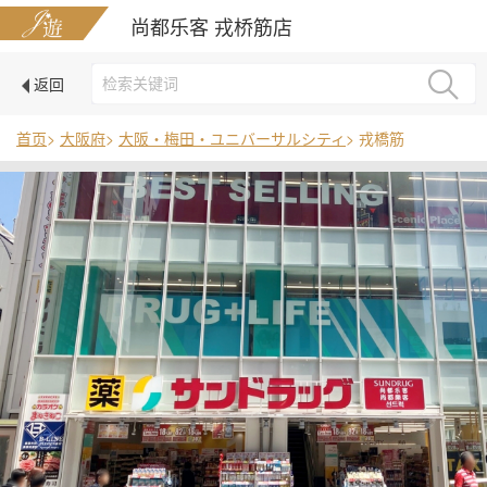
尚都乐客 戎桥筋店
返回
首页
>
大阪府
>
大阪・梅田・ユニバーサルシティ
> 戎橋筋