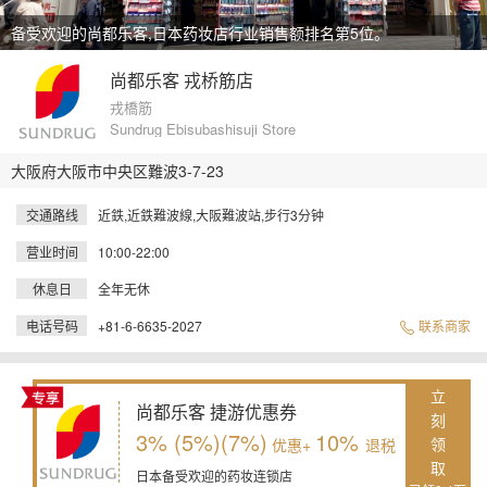
备受欢迎的尚都乐客,日本药妆店行业销售额排名第5位。
尚都乐客 戎桥筋店
戎橋筋
Sundrug Ebisubashisuji Store
大阪府大阪市中央区難波3-7-23
交通路线
近鉄,近鉄難波線,大阪難波站,步行3分钟
营业时间
10:00-22:00
休息日
全年无休
电话号码
+81-6-6635-2027
联系商家
立
尚都乐客 捷游优惠券
刻
3% (5%)(7%)
10%
领
优惠+
退税
取
日本备受欢迎的药妆连锁店