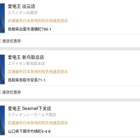
爱电王 出云店
エディオン出雲店
店铺遍布日本各地的知名电器连锁店
島根県出雲市渡橋町796-1
 捷游优惠券
爱电王 新鸟取总店
エディオン新鳥取本店
店铺遍布日本各地的知名电器连锁店
鳥取県鳥取市安長71-1
 捷游优惠券
爱电王 Seamall下关店
エディオンシーモール下関店
店铺遍布日本各地的知名电器连锁店
山口県下関市竹崎町4-4-8