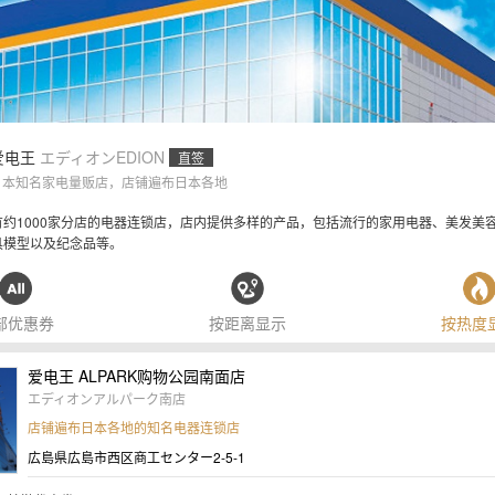
爱电王
エディオン
EDION
直签
日本知名家电量贩店，店铺遍布日本各地
有约1000家分店的电器连锁店，店内提供多样的产品，包括流行的家用电器、美发美
具模型以及纪念品等。
部优惠券
按距离显示
按热度
爱电王 ALPARK购物公园南面店
エディオンアルパーク南店
店铺遍布日本各地的知名电器连锁店
広島県広島市西区商工センター2-5-1