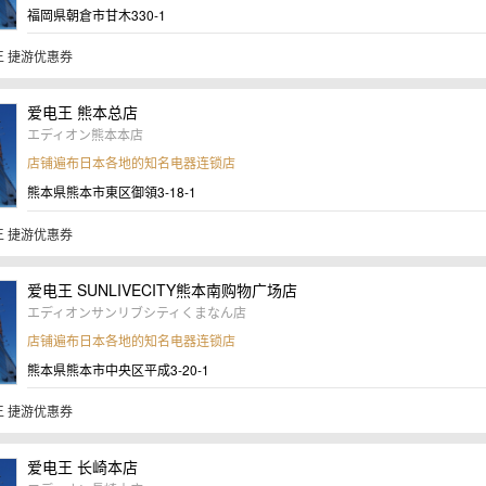
福岡県朝倉市甘木330-1
 捷游优惠券
爱电王 熊本总店
エディオン熊本本店
店铺遍布日本各地的知名电器连锁店
熊本県熊本市東区御領3-18-1
 捷游优惠券
爱电王 SUNLIVECITY熊本南购物广场店
エディオンサンリブシティくまなん店
店铺遍布日本各地的知名电器连锁店
熊本県熊本市中央区平成3-20-1
 捷游优惠券
爱电王 长崎本店