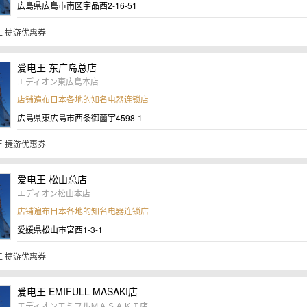
広島県広島市南区宇品西2-16-51
 捷游优惠券
爱电王 东广岛总店
エディオン東広島本店
店铺遍布日本各地的知名电器连锁店
広島県東広島市西条御薗宇4598-1
 捷游优惠券
爱电王 松山总店
エディオン松山本店
店铺遍布日本各地的知名电器连锁店
愛媛県松山市宮西1-3-1
 捷游优惠券
爱电王 EMIFULL MASAKI店
エディオンエミフルＭＡＳＡＫＩ店