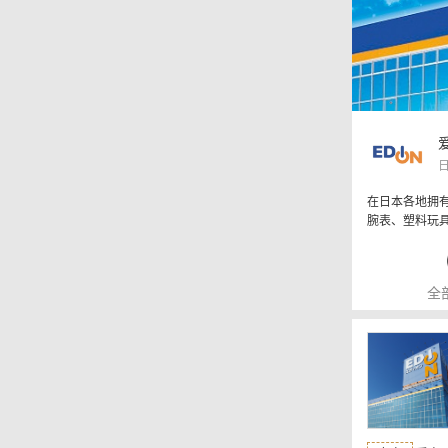
在日本各地拥
腕表、塑料玩
全