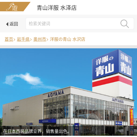
青山洋服 水泽店
返回
首页
>
岩手県
>
奥州市
> 洋服の青山 水沢店
在日本西装品牌业界，销售量出色。