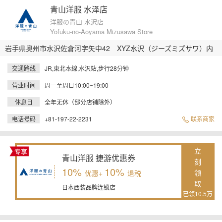
青山洋服 水泽店
洋服の青山 水沢店
Yofuku-no-Aoyama Mizusawa Store
岩手県奥州市水沢佐倉河字矢中42 XYZ水沢（ジーズミズサワ）内
交通路线
JR,東北本線,水沢站,步行28分钟
营业时间
周一至周日10:00~19:00
休息日
全年无休（部分店铺除外）
电话号码
+81-197-22-2231
联系商家
立
青山洋服 捷游优惠券
刻
10%
10%
领
优惠+
退税
取
日本西装品牌连锁店
已领10.5万