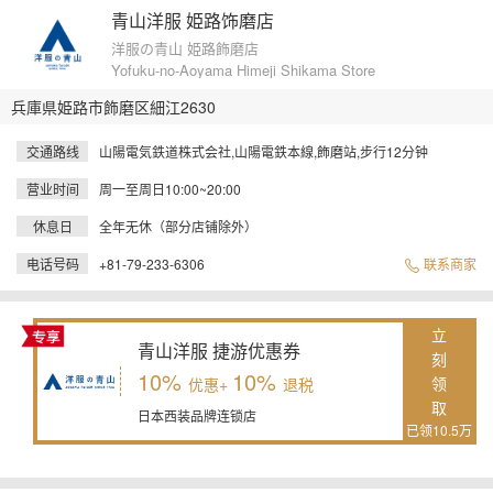
青山洋服 姫路饰磨店
洋服の青山 姫路飾磨店
Yofuku-no-Aoyama Himeji Shikama Store
兵庫県姫路市飾磨区細江2630
交通路线
山陽電気鉄道株式会社,山陽電鉄本線,飾磨站,步行12分钟
营业时间
周一至周日10:00~20:00
休息日
全年无休（部分店铺除外）
电话号码
+81-79-233-6306
联系商家
立
青山洋服 捷游优惠券
刻
10%
10%
领
优惠+
退税
取
日本西装品牌连锁店
已领10.5万