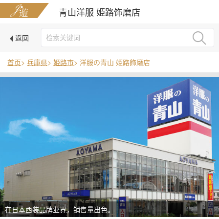
青山洋服 姫路饰磨店
返回
首页
>
兵庫県
>
姫路市
> 洋服の青山 姫路飾磨店
在日本西装品牌业界，销售量出色。