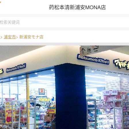
药松本清新浦安MONA店
県
>
浦安市
> 新浦安モナ店