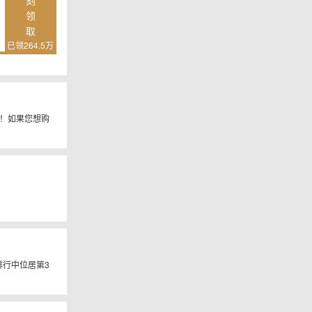
刻
领
取
已领264.5万
！如果您想购
售排行中位居第3