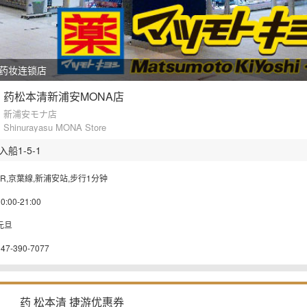
药妆连锁店
药松本清新浦安MONA店
新浦安モナ店
Shinurayasu MONA Store
船1-5-1
JR,京葉線,新浦安站,步行1分钟
0:00-21:00
元旦
047-390-7077
药 松本清 捷游优惠券