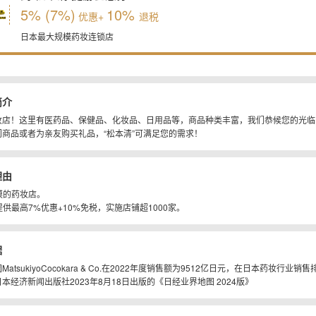
5% (7%)
10%
优惠+
退税
日本最大规模药妆连锁店
简介
妆店！这里有医药品、保健品、化妆品、日用品等，商品种类丰富，我们恭候您的光临
商品或者为亲友购买礼品，“松本清”可满足您的需求！
理由
规模的药妆店。
提供最高7%优惠+10%免税，实施店铺超1000家。
据
atsukiyoCocokara & Co.在2022年度销售额为9512亿日元，在日本药妆行业销
本经济新闻出版社2023年8月18日出版的《日经业界地图 2024版》