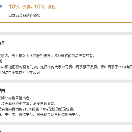
10%
10%
优惠+
退税
日本西装品牌连锁店
简介
连锁店。男士和女士从西服到便装，各种款式的商品应有尽有。
服】
47都道府县均设有门店，是日本的大手公司青山商事旗下品牌。青山商事于1964年
，1987年正式成为上市公司。
理由
装品牌业界销售量出色。
务套装等商品种类丰富，深受白领喜爱。
人提供店内促销价+10%优惠+10%免税的超值优惠。
联卡、支付宝、微信支付、日元现金及各种信用卡支付。