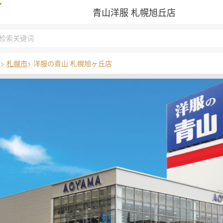
青山洋服 札幌旭丘店
道
>
札幌市
> 洋服の青山 札幌旭ヶ丘店