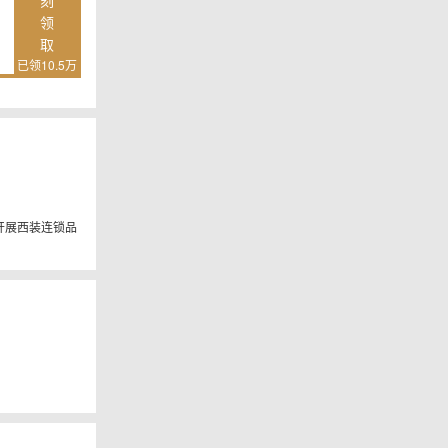
刻
领
取
已领10.5万
开展西装连锁品