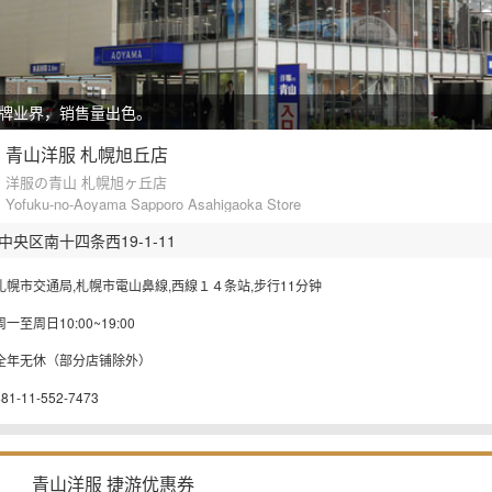
牌业界，销售量出色。
青山洋服 札幌旭丘店
洋服の青山 札幌旭ヶ丘店
Yofuku-no-Aoyama Sapporo Asahigaoka Store
央区南十四条西19-1-11
札幌市交通局,札幌市電山鼻線,西線１４条站,步行11分钟
周一至周日10:00~19:00
全年无休（部分店铺除外）
+81-11-552-7473
青山洋服 捷游优惠券