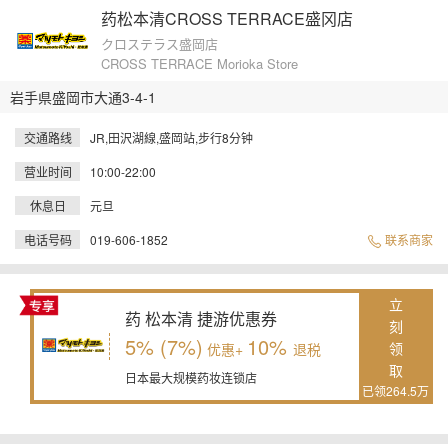
药松本清CROSS TERRACE盛冈店
クロステラス盛岡店
CROSS TERRACE Morioka Store
岩手県盛岡市大通3-4-1
交通路线
JR,田沢湖線,盛岡站,步行8分钟
营业时间
10:00-22:00
休息日
元旦
电话号码
019-606-1852
联系商家
立
药 松本清 捷游优惠券
刻
5% (7%)
10%
领
优惠+
退税
取
日本最大规模药妆连锁店
已领264.5万