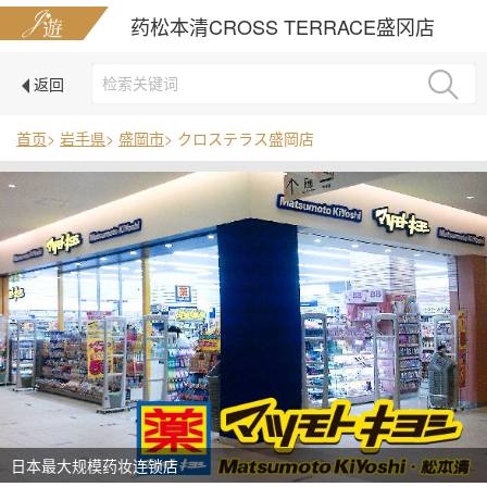
药松本清CROSS TERRACE盛冈店
返回
首页
>
岩手県
>
盛岡市
> クロステラス盛岡店
日本最大规模药妆连锁店