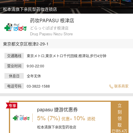
松本清旗下亲民型药妆连锁店
药妆PAPASU 根津店
どらっぐぱぱす根津店
Drug Papasu Nezu Store
東京都文京区根津2-29-1
交通路线
東京メトロ,東京メトロ千代田線,根津站,步行4分钟
营业时间
9:00-22:00
休息日
全年无休
电话号码
03-3822-1588
联系商家
立
papasu 捷游优惠券
刻
5% (7%)
10%
领
优惠+
退税
取
松本清旗下亲民型药妆店
已领5.4万