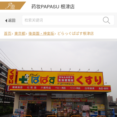
药妆PAPASU 根津店
返回
首页
>
東京都
>
後楽園・神楽坂
> どらっぐぱぱす根津店